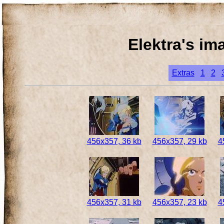
Elektra's im
Extras
1
2
456x357, 36 kb
456x357, 29 kb
4
456x357, 31 kb
456x357, 23 kb
4